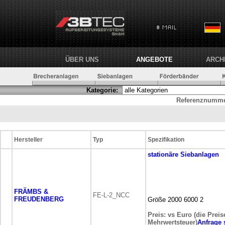
ÜBER UNS
ANGEBOTE
ARCH
Kategorie:
Referenznumme
Hersteller
Typ
Spezifikation
stationäre
Siebanlagen
FRÄMBS &
FE-L-2_NCC
FREUDENBERG
Größe 2000 6000 2
Preis: vs Euro (die Preis
Mehrwertsteuer)
Anfrage