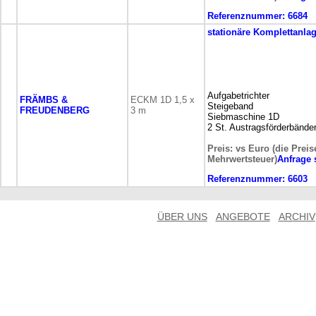
Referenznummer:
6684
stationäre
Komplettanla
Aufgabetrichter
FRÄMBS &
ECKM 1D 1,5 x
Steigeband
FREUDENBERG
3 m
Siebmaschine 1D
2 St. Austragsförderbände
Preis: vs Euro (die Preis
Mehrwertsteuer)
Anfrage
Referenznummer:
6603
ÜBER UNS
ANGEBOTE
ARCHIV