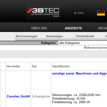
ÜBER UNS
ANGEBOTE
ARCH
Kategorie:
Referenznumme
Hersteller
Typ
Spezifikation
sonstige
sonst. Maschinen und Aggr
Abmessungen: ca. 2100x3100 mm
Convitec GmbH
Schwingrinne
Antriebsleistung: 15 kW
Förderleistung: ca. 2000 t/h