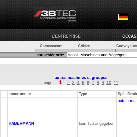
L'ENTREPRISE
OCCAS
souscatégorie:
autres machines et groupes
1
2
3
4
5
6
7
8
9
10
11
page
conctructeur
Type
Spécificat
autres mac
HABERMANN
kein Typ angegeben