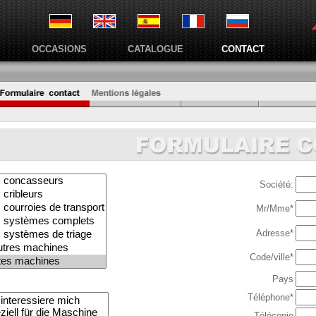
OCCASIONS
CATALOGUE
CONTACT
Société:
Mr/Mme*
Adresse*
Code/ville*
Pays
Téléphone*
Télécopie