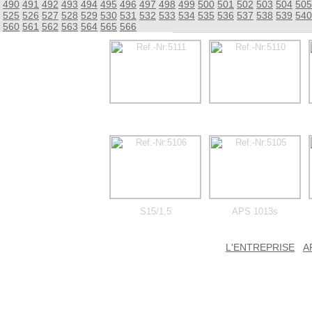
490
491
492
493
494
495
496
497
498
499
500
501
502
503
504
505
525
526
527
528
529
530
531
532
533
534
535
536
537
538
539
540
560
561
562
563
564
565
566
S15/1,5
APS 1013s
L'ENTREPRISE
A