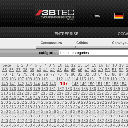
L'ENTREPRISE
OCCA
catégorie:
1
2
3
4
5
6
7
8
9
10
11
12
13
14
15
16
17
18
19
Seite
35
36
37
38
39
40
41
42
43
44
45
46
47
48
49
50
51
52
5
70
71
72
73
74
75
76
77
78
79
80
81
82
83
84
85
86
87
8
105
106
107
108
109
110
111
112
113
114
115
116
117
118
119
120
147
140
141
142
143
144
145
146
148
149
150
151
152
153
154
175
176
177
178
179
180
181
182
183
184
185
186
187
188
189
190
210
211
212
213
214
215
216
217
218
219
220
221
222
223
224
225
245
246
247
248
249
250
251
252
253
254
255
256
257
258
259
260
280
281
282
283
284
285
286
287
288
289
290
291
292
293
294
295
315
316
317
318
319
320
321
322
323
324
325
326
327
328
329
330
350
351
352
353
354
355
356
357
358
359
360
361
362
363
364
365
385
386
387
388
389
390
391
392
393
394
395
396
397
398
399
400
420
421
422
423
424
425
426
427
428
429
430
431
432
433
434
435
455
456
457
458
459
460
461
462
463
464
465
466
467
468
469
470