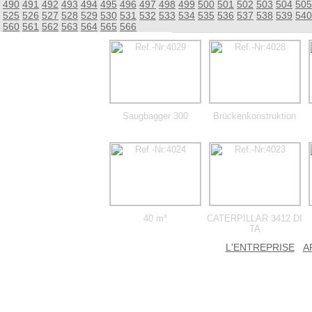
490
491
492
493
494
495
496
497
498
499
500
501
502
503
504
505
525
526
527
528
529
530
531
532
533
534
535
536
537
538
539
540
560
561
562
563
564
565
566
Saugbagger 300
Brückenkonstruktion
40 m³
CATERPILLAR 3412 DI
TA
L'ENTREPRISE
A