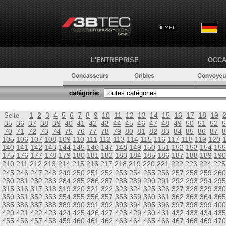
L'ENTREPRISE
OCCA
catégorie:
1
2
3
4
5
6
7
8
9
10
11
12
13
14
15
16
17
18
19
Seite
35
36
37
38
39
40
41
42
43
44
45
46
47
48
49
50
51
52
5
70
71
72
73
74
75
76
77
78
79
80
81
82
83
84
85
86
87
8
105
106
107
108
109
110
111
112
113
114
115
116
117
118
119
120
140
141
142
143
144
145
146
147
148
149
150
151
152
153
154
155
175
176
177
178
179
180
181
182
183
184
185
186
187
188
189
190
210
211
212
213
214
215
216
217
218
219
220
221
222
223
224
225
245
246
247
248
249
250
251
252
253
254
255
256
257
258
259
260
280
281
282
283
284
285
286
287
288
289
290
291
292
293
294
295
315
316
317
318
319
320
321
322
323
324
325
326
327
328
329
330
350
351
352
353
354
355
356
357
358
359
360
361
362
363
364
365
385
386
387
388
389
390
391
392
393
394
395
396
397
398
399
400
420
421
422
423
424
425
426
427
428
429
430
431
432
433
434
435
455
456
457
458
459
460
461
462
463
464
465
466
467
468
469
470