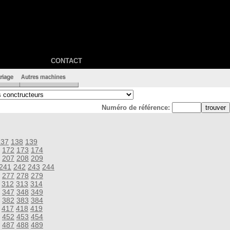
CONTACT
Numéro de référence:
137
138
139
172
173
174
207
208
209
241
242
243
244
277
278
279
312
313
314
347
348
349
382
383
384
417
418
419
452
453
454
487
488
489