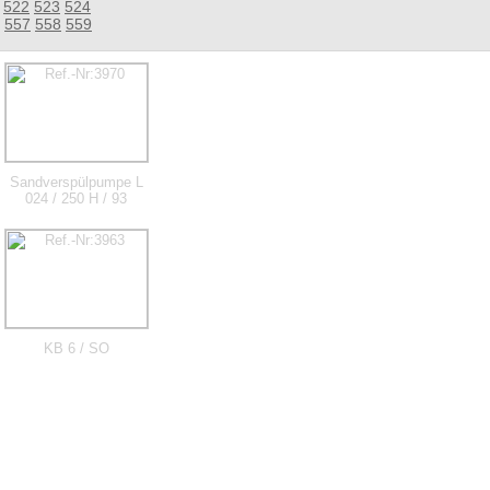
522
523
524
557
558
559
Sandverspülpumpe L
024 / 250 H / 93
KB 6 / SO