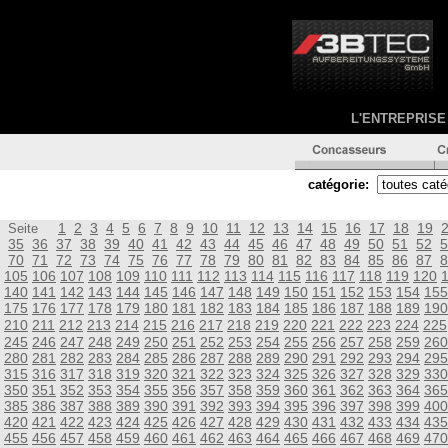
L'ENTREPRISE
catégorie:
1
2
3
4
5
6
7
8
9
10
11
12
13
14
15
16
17
18
19
Seite
35
36
37
38
39
40
41
42
43
44
45
46
47
48
49
50
51
52
5
70
71
72
73
74
75
76
77
78
79
80
81
82
83
84
85
86
87
8
105
106
107
108
109
110
111
112
113
114
115
116
117
118
119
120
140
141
142
143
144
145
146
147
148
149
150
151
152
153
154
155
175
176
177
178
179
180
181
182
183
184
185
186
187
188
189
190
210
211
212
213
214
215
216
217
218
219
220
221
222
223
224
225
245
246
247
248
249
250
251
252
253
254
255
256
257
258
259
260
280
281
282
283
284
285
286
287
288
289
290
291
292
293
294
295
315
316
317
318
319
320
321
322
323
324
325
326
327
328
329
330
350
351
352
353
354
355
356
357
358
359
360
361
362
363
364
365
385
386
387
388
389
390
391
392
393
394
395
396
397
398
399
400
420
421
422
423
424
425
426
427
428
429
430
431
432
433
434
435
455
456
457
458
459
460
461
462
463
464
465
466
467
468
469
470