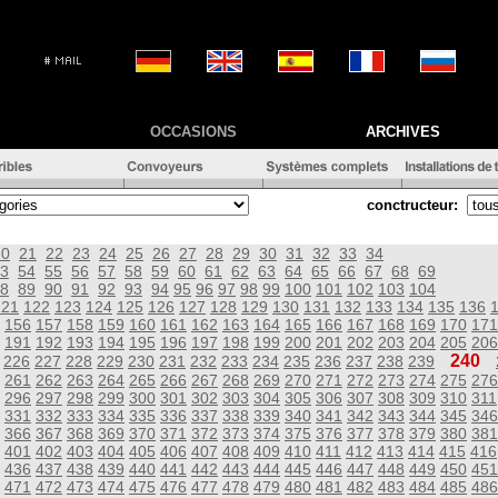
OCCASIONS
ARCHIVES
conctructeur:
20
21
22
23
24
25
26
27
28
29
30
31
32
33
34
3
54
55
56
57
58
59
60
61
62
63
64
65
66
67
68
69
8
89
90
91
92
93
94
95
96
97
98
99
100
101
102
103
104
121
122
123
124
125
126
127
128
129
130
131
132
133
134
135
136
156
157
158
159
160
161
162
163
164
165
166
167
168
169
170
171
191
192
193
194
195
196
197
198
199
200
201
202
203
204
205
206
240
226
227
228
229
230
231
232
233
234
235
236
237
238
239
261
262
263
264
265
266
267
268
269
270
271
272
273
274
275
276
296
297
298
299
300
301
302
303
304
305
306
307
308
309
310
311
331
332
333
334
335
336
337
338
339
340
341
342
343
344
345
346
366
367
368
369
370
371
372
373
374
375
376
377
378
379
380
381
401
402
403
404
405
406
407
408
409
410
411
412
413
414
415
416
436
437
438
439
440
441
442
443
444
445
446
447
448
449
450
451
471
472
473
474
475
476
477
478
479
480
481
482
483
484
485
486