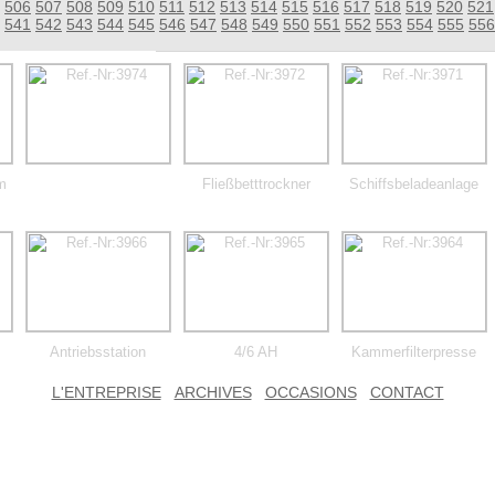
506
507
508
509
510
511
512
513
514
515
516
517
518
519
520
521
541
542
543
544
545
546
547
548
549
550
551
552
553
554
555
556
m
Fließbetttrockner
Schiffsbeladeanlage
Antriebsstation
4/6 AH
Kammerfilterpresse
L'ENTREPRISE
ARCHIVES
OCCASIONS
CONTACT