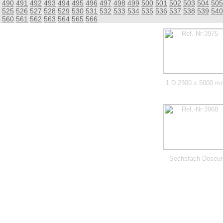
490
491
492
493
494
495
496
497
498
499
500
501
502
503
504
505
525
526
527
528
529
530
531
532
533
534
535
536
537
538
539
540
560
561
562
563
564
565
566
1 D 2300 x 5000 m
Sechsfach Doseur