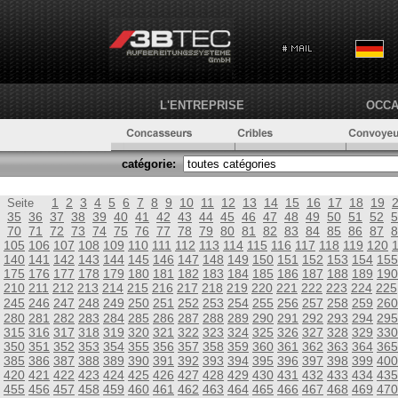
L'ENTREPRISE
OCCA
catégorie:
1
2
3
4
5
6
7
8
9
10
11
12
13
14
15
16
17
18
19
Seite
35
36
37
38
39
40
41
42
43
44
45
46
47
48
49
50
51
52
5
70
71
72
73
74
75
76
77
78
79
80
81
82
83
84
85
86
87
8
105
106
107
108
109
110
111
112
113
114
115
116
117
118
119
120
140
141
142
143
144
145
146
147
148
149
150
151
152
153
154
155
175
176
177
178
179
180
181
182
183
184
185
186
187
188
189
190
210
211
212
213
214
215
216
217
218
219
220
221
222
223
224
225
245
246
247
248
249
250
251
252
253
254
255
256
257
258
259
260
280
281
282
283
284
285
286
287
288
289
290
291
292
293
294
295
315
316
317
318
319
320
321
322
323
324
325
326
327
328
329
330
350
351
352
353
354
355
356
357
358
359
360
361
362
363
364
365
385
386
387
388
389
390
391
392
393
394
395
396
397
398
399
400
420
421
422
423
424
425
426
427
428
429
430
431
432
433
434
435
455
456
457
458
459
460
461
462
463
464
465
466
467
468
469
470