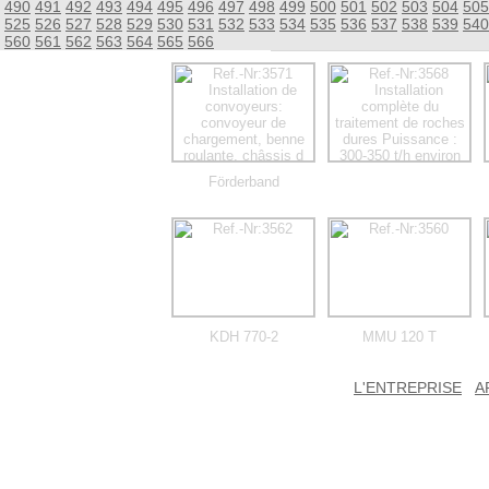
490
491
492
493
494
495
496
497
498
499
500
501
502
503
504
505
525
526
527
528
529
530
531
532
533
534
535
536
537
538
539
540
560
561
562
563
564
565
566
Förderband
KDH 770-2
MMU 120 T
L'ENTREPRISE
A