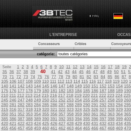
L'ENTREPRISE
OCCAS
catégorie:
1
2
3
4
5
6
7
8
9
10
11
12
13
14
15
16
17
18
19
Seite
40
35
36
37
38
39
41
42
43
44
45
46
47
48
49
50
51
5
70
71
72
73
74
75
76
77
78
79
80
81
82
83
84
85
86
87
8
105
106
107
108
109
110
111
112
113
114
115
116
117
118
119
120
140
141
142
143
144
145
146
147
148
149
150
151
152
153
154
155
175
176
177
178
179
180
181
182
183
184
185
186
187
188
189
190
210
211
212
213
214
215
216
217
218
219
220
221
222
223
224
225
245
246
247
248
249
250
251
252
253
254
255
256
257
258
259
260
280
281
282
283
284
285
286
287
288
289
290
291
292
293
294
295
315
316
317
318
319
320
321
322
323
324
325
326
327
328
329
330
350
351
352
353
354
355
356
357
358
359
360
361
362
363
364
365
385
386
387
388
389
390
391
392
393
394
395
396
397
398
399
400
420
421
422
423
424
425
426
427
428
429
430
431
432
433
434
435
455
456
457
458
459
460
461
462
463
464
465
466
467
468
469
470