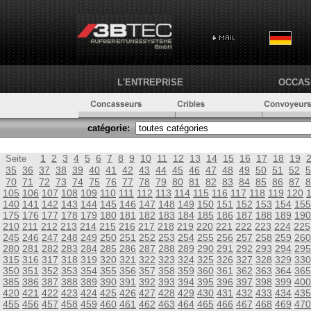
L'ENTREPRISE
OCCAS
catégorie:
1
2
3
4
5
6
7
8
9
10
11
12
13
14
15
16
17
18
19
Seite
35
36
37
38
39
40
41
42
43
44
45
46
47
48
49
50
51
52
5
70
71
72
73
74
75
76
77
78
79
80
81
82
83
84
85
86
87
8
105
106
107
108
109
110
111
112
113
114
115
116
117
118
119
120
140
141
142
143
144
145
146
147
148
149
150
151
152
153
154
155
175
176
177
178
179
180
181
182
183
184
185
186
187
188
189
190
210
211
212
213
214
215
216
217
218
219
220
221
222
223
224
225
245
246
247
248
249
250
251
252
253
254
255
256
257
258
259
260
280
281
282
283
284
285
286
287
288
289
290
291
292
293
294
295
315
316
317
318
319
320
321
322
323
324
325
326
327
328
329
330
350
351
352
353
354
355
356
357
358
359
360
361
362
363
364
365
385
386
387
388
389
390
391
392
393
394
395
396
397
398
399
400
420
421
422
423
424
425
426
427
428
429
430
431
432
433
434
435
455
456
457
458
459
460
461
462
463
464
465
466
467
468
469
470