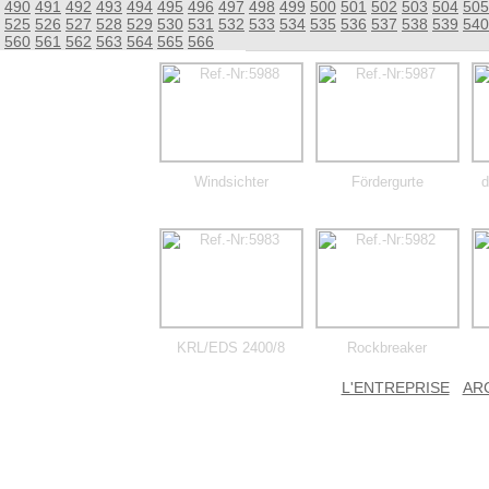
490
491
492
493
494
495
496
497
498
499
500
501
502
503
504
505
525
526
527
528
529
530
531
532
533
534
535
536
537
538
539
540
560
561
562
563
564
565
566
Windsichter
Fördergurte
d
KRL/EDS 2400/8
Rockbreaker
L'ENTREPRISE
AR