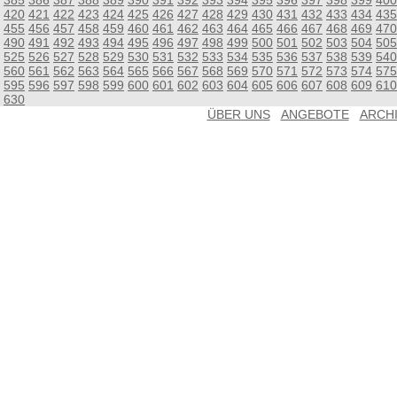
385
386
387
388
389
390
391
392
393
394
395
396
397
398
399
400
420
421
422
423
424
425
426
427
428
429
430
431
432
433
434
435
455
456
457
458
459
460
461
462
463
464
465
466
467
468
469
470
490
491
492
493
494
495
496
497
498
499
500
501
502
503
504
505
525
526
527
528
529
530
531
532
533
534
535
536
537
538
539
540
560
561
562
563
564
565
566
567
568
569
570
571
572
573
574
575
595
596
597
598
599
600
601
602
603
604
605
606
607
608
609
610
630
ÜBER UNS
ANGEBOTE
ARCH