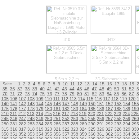
310
3412
5,5m x 2,2 m
3D-Siebmaschine
1
2
3
4
5
6
7
8
9
10
11
12
13
14
15
16
17
18
19
Seite
35
36
37
38
39
40
41
42
43
44
45
46
47
48
49
50
51
52
5
70
71
72
73
74
75
76
77
78
79
80
81
82
83
84
85
86
87
8
105
106
107
108
109
110
111
112
113
114
115
116
117
118
119
120
140
141
142
143
144
145
146
147
148
149
150
151
152
153
154
155
175
176
177
178
179
180
181
182
183
184
185
186
187
188
189
190
210
211
212
213
214
215
216
217
218
219
220
221
222
223
224
225
245
246
247
248
249
250
251
252
253
254
255
256
257
258
259
260
280
281
282
283
284
285
286
287
288
289
290
291
292
293
294
295
315
316
317
318
319
320
321
322
323
324
325
326
327
328
329
330
350
351
352
353
354
355
356
357
358
359
360
361
362
363
364
365