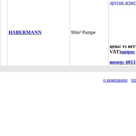
другие агре
HABERMANN
90m³ Pumpe
цена: vs нет
VAT)
запрос
номер:
6013
о компании
п