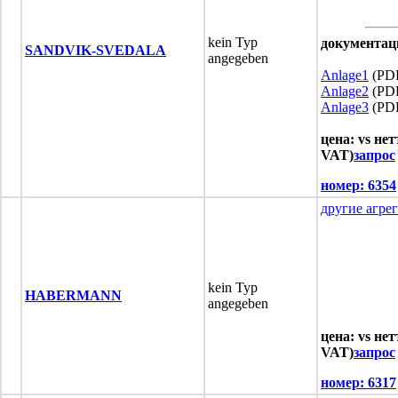
kein Typ
документац
SANDVIK-SVEDALA
angegeben
Anlage1
(PDF
Anlage2
(PDF
Anlage3
(PDF
цена: vs нет
VAT)
запрос
номер:
6354
другие агре
kein Typ
HABERMANN
angegeben
цена: vs нет
VAT)
запрос
номер:
6317