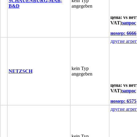
SCHAUENBURG-MAB-
kein Typ
B&D
angegeben
цена: vs нет
VAT)
запрос
номер:
6666
другие агре
kein Typ
NETZSCH
angegeben
цена: vs нет
VAT)
запрос
номер:
6575
другие агре
kein Typ