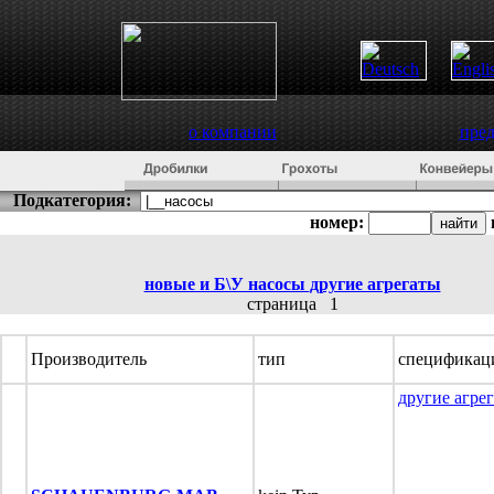
о компании
пре
Подкатегория:
номер:
новые и Б\У насосы
другие агрегаты
страница
1
Производитель
тип
спецификац
другие агре