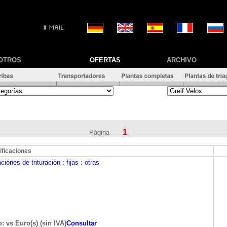
OTROS
OFERTAS
ARCHIVO
1
Página
ificaciones
aciónes de trituración
: fijas
: otras
: vs Euro(s) (sin IVA)
Consultar