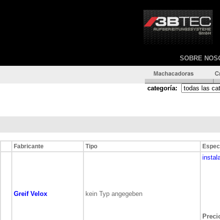
SOBRE NOS
categoría:
Fabricante
Tipo
Espec
instal
Greif Velox
kein Typ angegeben
Precio