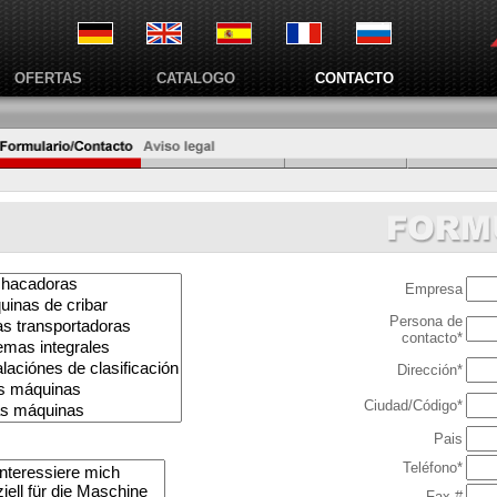
OFERTAS
CATALOGO
CONTACTO
Empresa
Persona de
contacto*
Dirección*
Ciudad/Código*
Pais
Teléfono*
Fax #