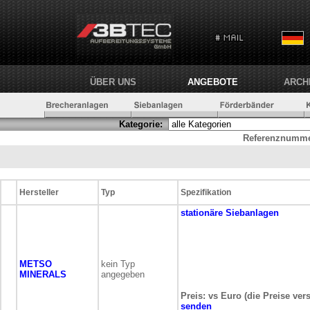
ÜBER UNS
ANGEBOTE
ARCH
Kategorie:
Referenznumme
Hersteller
Typ
Spezifikation
stationäre
Siebanlagen
METSO
kein Typ
MINERALS
angegeben
Preis: vs Euro (die Preise ver
senden