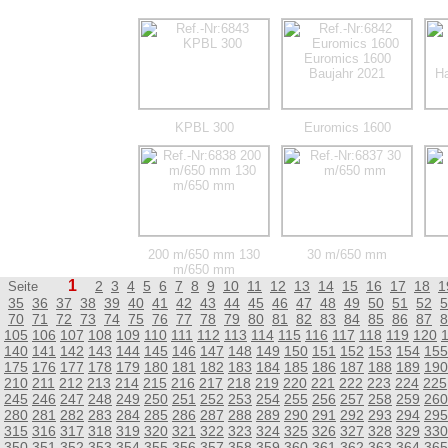
KPBL 300
Euromics 1600
200 m/650 mm 130
30 m/650 mm
m/650 mm
1
2
3
4
5
6
7
8
9
10
11
12
13
14
15
16
17
18
1
Seite
35
36
37
38
39
40
41
42
43
44
45
46
47
48
49
50
51
52
5
70
71
72
73
74
75
76
77
78
79
80
81
82
83
84
85
86
87
8
105
106
107
108
109
110
111
112
113
114
115
116
117
118
119
120
140
141
142
143
144
145
146
147
148
149
150
151
152
153
154
155
175
176
177
178
179
180
181
182
183
184
185
186
187
188
189
190
210
211
212
213
214
215
216
217
218
219
220
221
222
223
224
225
245
246
247
248
249
250
251
252
253
254
255
256
257
258
259
260
280
281
282
283
284
285
286
287
288
289
290
291
292
293
294
295
315
316
317
318
319
320
321
322
323
324
325
326
327
328
329
330
350
351
352
353
354
355
356
357
358
359
360
361
362
363
364
365