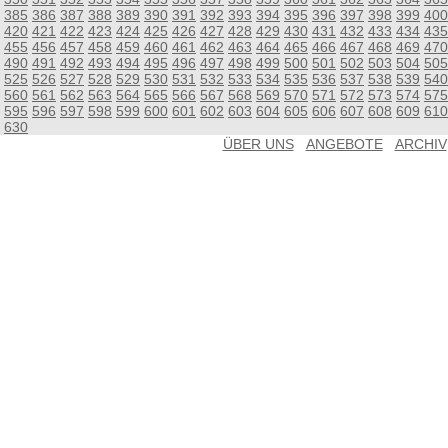
385
386
387
388
389
390
391
392
393
394
395
396
397
398
399
400
420
421
422
423
424
425
426
427
428
429
430
431
432
433
434
435
455
456
457
458
459
460
461
462
463
464
465
466
467
468
469
470
490
491
492
493
494
495
496
497
498
499
500
501
502
503
504
505
525
526
527
528
529
530
531
532
533
534
535
536
537
538
539
540
560
561
562
563
564
565
566
567
568
569
570
571
572
573
574
575
595
596
597
598
599
600
601
602
603
604
605
606
607
608
609
610
630
ÜBER UNS
ANGEBOTE
ARCHIV