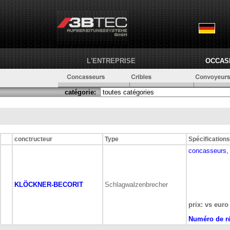
L'ENTREPRISE
OCCAS
catégorie:
conctructeur
Type
Spécifications
concasseurs,
KLÖCKNER-BECORIT
Schlagwalzenbrecher
prix: vs euro
Numéro de ré