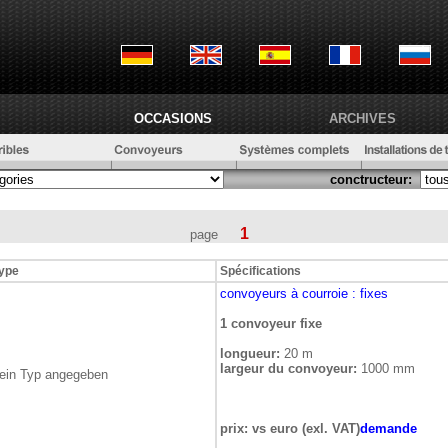
OCCASIONS
ARCHIVES
conctructeur:
1
page
ype
Spécifications
convoyeurs à courroie
: fixes
1 convoyeur fixe
longueur:
20 m
largeur du convoyeur:
1000 mm
ein Typ angegeben
prix: vs euro (exl. VAT)
demande