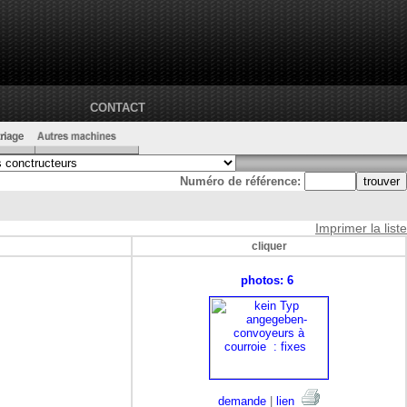
CONTACT
Numéro de référence:
Imprimer la liste
cliquer
photos: 6
demande
|
lien