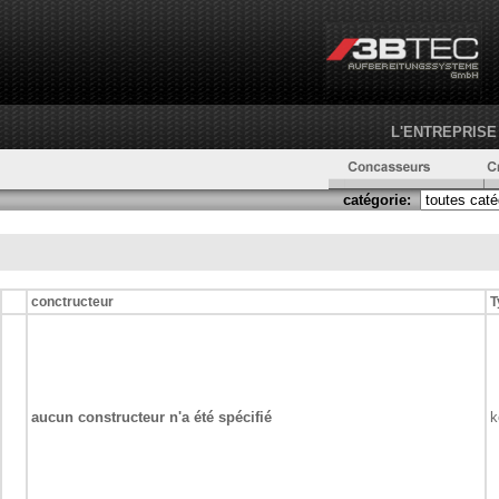
L'ENTREPRISE
catégorie:
conctructeur
T
aucun constructeur n'a été spécifié
k