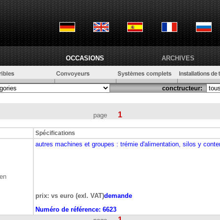
OCCASIONS
ARCHIVES
conctructeur:
1
page
Spécifications
autres machines et groupes
: trémie d'alimentation, silos y cont
ben
prix: vs euro (exl. VAT)
demande
Numéro de référence:
6623
1