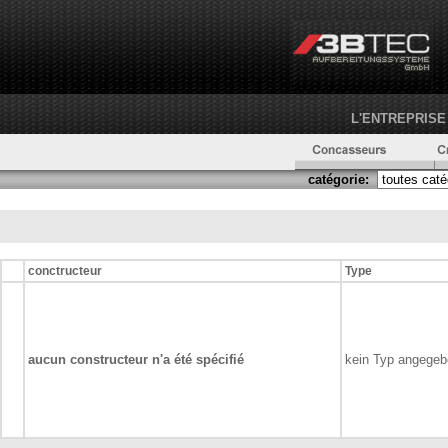
L'ENTREPRISE
catégorie:
conctructeur
Type
aucun constructeur n'a été spécifié
kein Typ angege