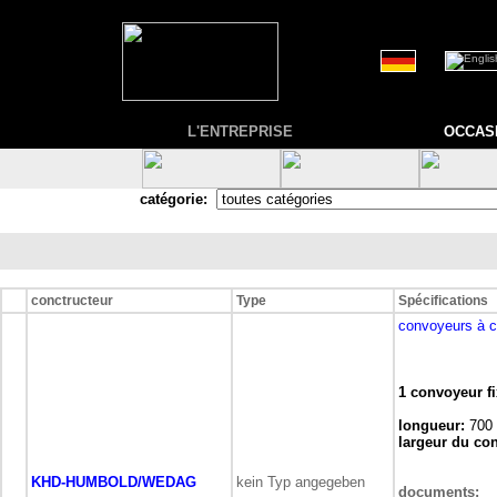
L'ENTREPRISE
OCCAS
catégorie:
conctructeur
Type
Spécifications
convoyeurs à c
1 convoyeur f
longueur:
700
largeur du co
KHD-HUMBOLD/WEDAG
kein Typ angegeben
documents: