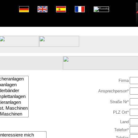
Firma
Ansprechperson*
Straße Nr*
PLZ Ort*
Land
Telefon*
Telefax