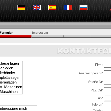
Firma
Ansprechperson*
Straße Nr*
PLZ Ort*
Land
Telefon*
Telefax