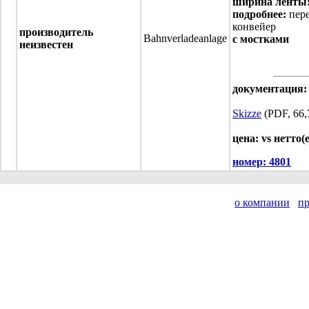
ширина ленты
подробнее:
пер
конвейер
производитель
Bahnverladeanlage
с мостками
неизвестен
документация:
Skizze
(PDF, 66,
цена: vs нетто(
номер:
4801
о компании
п