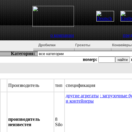
о компании
пре
Категория:
номер:
Производитель
тип
спецификация
другие агрегаты
: загрузочные 
и контейнеры
производитель
8
неизвестен
Silo