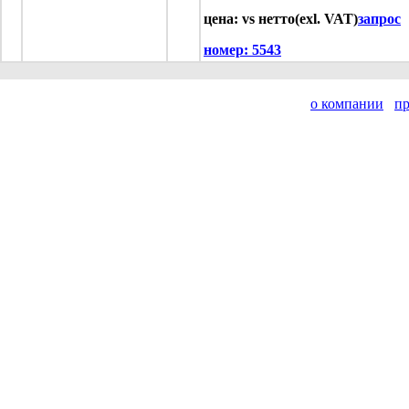
цена: vs нетто(exl. VAT)
запрос
номер:
5543
о компании
п