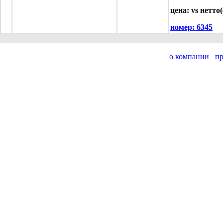
цена: vs нетто(
номер:
6345
о компании
п