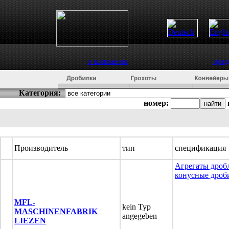
о компании
пре
Категория:
номер:
Производитель
тип
спецификация
Агрегаты дроб
конусные дроб
MFL-
kein Typ
MASCHINENFABRIK
angegeben
LIEZEN