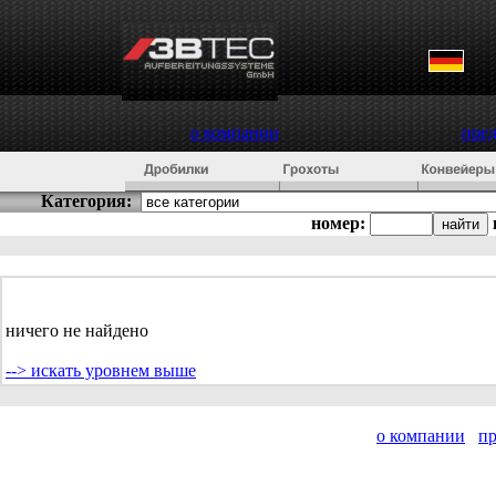
о компании
пре
Категория:
номер:
ничего не найдено
--> искать уровнем выше
о компании
п