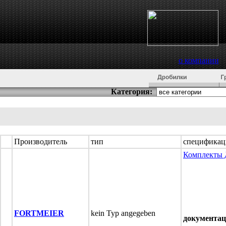
о компании
Категория:
Производитель
тип
спецификац
Комплекты
FORTMEIER
kein Typ angegeben
документац