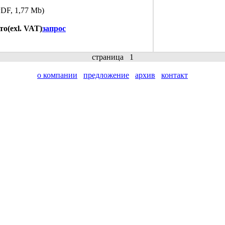
DF, 1,77 Mb)
то(exl. VAT)
запрос
страница
1
о компании
предложение
архив
контакт