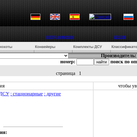
предложение
архив
Производитель:
номер:
поиск по о
страница
1
ия
чтобы у
 ДСУ
: стационарные
: другие
ия: