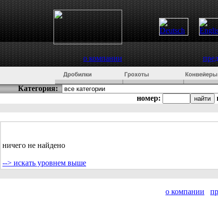
о компании
пре
Категория:
номер:
ничего не найдено
--> искать уровнем выше
о компании
п