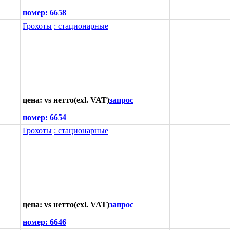
номер:
6658
Грохоты
: стационарные
цена: vs нетто(exl. VAT)
запрос
номер:
6654
Грохоты
: стационарные
цена: vs нетто(exl. VAT)
запрос
номер:
6646