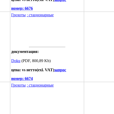
номер:
6676
Грохоты
: стационарные
документация:
Doku
(PDF, 800,89 Kb)
цена: vs нетто(exl. VAT)
запрос
номер:
6674
Грохоты
: стационарные