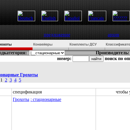
предложение
архив
одкатегория:
Производитель:
номер:
поиск по о
ционарные
Грохоты
а
1
2
3
4
5
спецификация
чтобы 
Грохоты
: стационарные