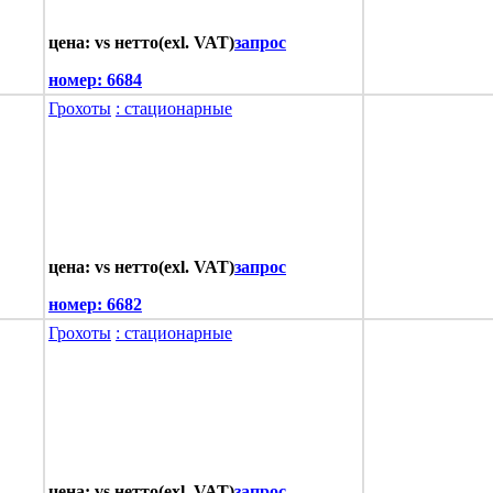
цена: vs нетто(exl. VAT)
запрос
номер:
6684
Грохоты
: стационарные
цена: vs нетто(exl. VAT)
запрос
номер:
6682
Грохоты
: стационарные
цена: vs нетто(exl. VAT)
запрос