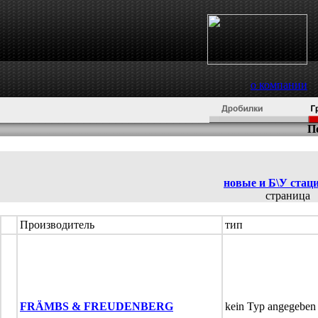
о компании
П
новые и Б\У ста
страниц
Производитель
тип
FRÄMBS & FREUDENBERG
kein Typ angegeben