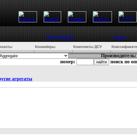
предложение
архив
Производитель:
номер:
поиск по о
ругие агрегаты