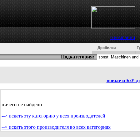
о компании
Подкатегория:
новые и Б\У
д
ничего не найдено
--> искать эту категорию у всех производителей
--> искать этого производителя во всех категориях