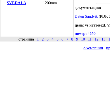
SVEDALA
1200mm
документация:
Daten Sandvik
(PDF, 
цена: vs нетто(exl. 
номер:
4650
страница
1
2
3
4
5
6
7
8
9
10
11
12
13
о компании
п