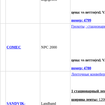
цена: vs нетто(exl. 
номер:
4799
Грохоты
: стациона
COMEC
NPC 2000
цена: vs нетто(exl. 
номер:
4780
Ленточные конвейе
1 стационарный ле
ширина ленты:
120
SANDVIK-
Landband