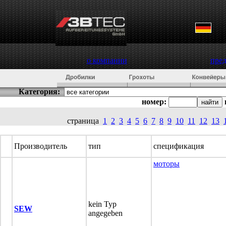
о компании
пре
Категория:
номер:
страница
1
2
3
4
5
6
7
8
9
10
11
12
13
Производитель
тип
спецификация
моторы
kein Typ
SEW
angegeben