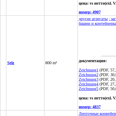
цена: vs нетто(exl. 
номер:
4907
другие агрегаты
: з
башни и контейнеры
документация:
Selz
800 m³
Zeichnung1
(PDF, 57,
Zeichnung2
(PDF, 30,
Zeichnung3
(PDF, 20,
Zeichnung4
(PDF, 27,
Zeichnung5
(PDF, 50,
цена: vs нетто(exl. 
номер:
4837
Ленточные конвейе