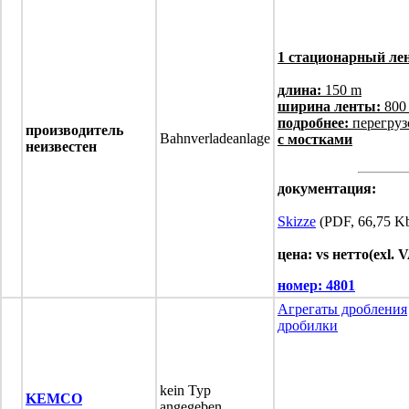
1 стационарный ле
длина:
150 m
ширина ленты:
800
подробнее:
перегруз
производитель
Bahnverladeanlage
с мостками
неизвестен
документация:
Skizze
(PDF, 66,75 K
цена: vs нетто(exl. 
номер:
4801
Агрегаты дробления
дробилки
kein Typ
KEMCO
angegeben