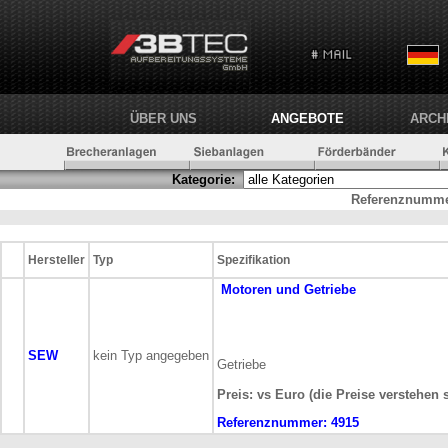
ÜBER UNS
ANGEBOTE
ARCH
Kategorie:
Referenznumme
Hersteller
Typ
Spezifikation
Motoren und Getriebe
SEW
kein Typ angegeben
Getriebe
Preis: vs Euro (die Preise verstehen 
Referenznummer:
4915