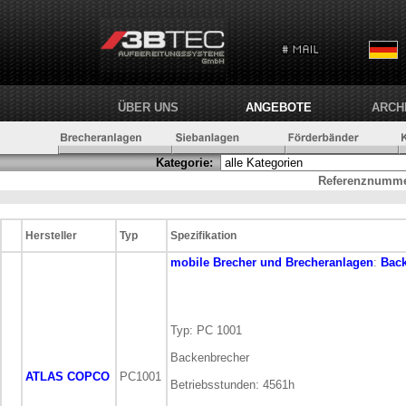
ÜBER UNS
ANGEBOTE
ARCH
Kategorie:
Referenznumme
Hersteller
Typ
Spezifikation
mobile
Brecher und Brecheranlagen
:
Bac
Typ: PC 1001
Backenbrecher
ATLAS COPCO
PC1001
Betriebsstunden: 4561h