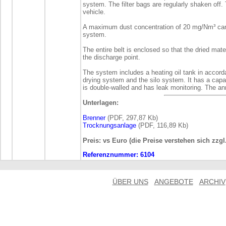
system. The filter bags are regularly shaken off. 
vehicle.
A maximum dust concentration of 20 mg/Nm³ can 
system.
The entire belt is enclosed so that the dried mat
the discharge point.
The system includes a heating oil tank in accord
drying system and the silo system. It has a capac
is double-walled and has leak monitoring. The ann
Unterlagen:
Brenner
(PDF, 297,87 Kb)
Trocknungsanlage
(PDF, 116,89 Kb)
Preis: vs Euro (die Preise verstehen sich zzg
Referenznummer:
6104
ÜBER UNS
ANGEBOTE
ARCHIV