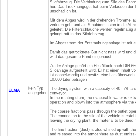
Silofahrzeug. Die Verbindung zum Silo des Fahrze
her. Das Trocknungsgut hat beim Verlassen der 
unschädlich ist.
Mit dem Abgas wird in der drehenden Trommel auch
verloren geht und als Staubimmission in die At
geleitet. Die Filterschläuche werden regelmäßig a
gelangt mit in das Silofahrzeug.
Im Abgasstrom der Entstaubungsanlage ist mit 
Damit das getrocknete Gut nicht nass wird und 
wird das gesamte Band eingehaust.
Zu der Anlage gehört ein Heizöltank nach DIN 66
Siloanlage aufgestellt wird. Er hat einen Inhalt vo
ist doppelwandig und besitzt eine Lecküberwachun
10.000 Liter betragen
kein Typ
The drying system with a capacity of 40 m³/h and 
ELMA
angegeben
conveyor.
In the rotating drum, the evaporable water is extr
operation and blown into the atmosphere via the
The coarse fractions pass through the outlet openi
The connection to the silo of the vehicle is establ
leaving the drying plant, the material to be dried
The fine fraction (dust) is also whirled up with th
and released into the atmosphere as dust emissi