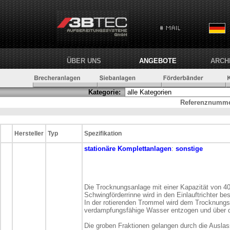
ÜBER UNS
ANGEBOTE
ARCH
Kategorie:
Referenznumme
Hersteller
Typ
Spezifikation
stationäre
Komplettanlagen
:
sonstige
Die Trocknungsanlage mit einer Kapazität von 40
Schwingförderrinne wird in den Einlauftrichter be
In der rotierenden Trommel wird dem Trocknungs
verdampfungsfähige Wasser entzogen und über d
Die groben Fraktionen gelangen durch die Ausla