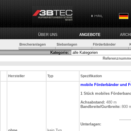
ÜBER UNS
ANGEBOTE
ARCH
Kategorie:
Referenznumme
Hersteller
Typ
Spezifikation
mobile
Förderbänder und F
1 Stück mobiles Förderban
Achsabstand:
480 m
Bandbreite/Gurtbreite:
800 
Unterlagen:
ohne
kein Typ