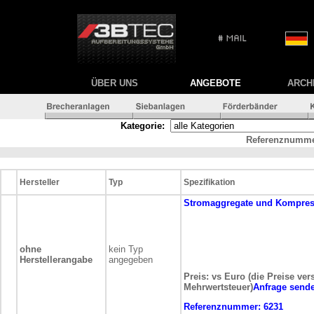
ÜBER UNS
ANGEBOTE
ARCH
Kategorie:
Referenznumme
Hersteller
Typ
Spezifikation
Stromaggregate und Kompre
ohne
kein Typ
Herstellerangabe
angegeben
Preis: vs Euro (die Preise ver
Mehrwertsteuer)
Anfrage send
Referenznummer:
6231