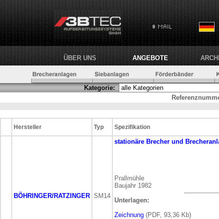
ÜBER UNS
ANGEBOTE
ARCH
Kategorie:
Referenznumme
Hersteller
Typ
Spezifikation
stationäre
Brecher und Brecheran
Prallmühle
Baujahr 1982
BÖHRINGER/RATZINGER
SM14
Unterlagen:
Zeichnung
(PDF, 93,36 Kb)