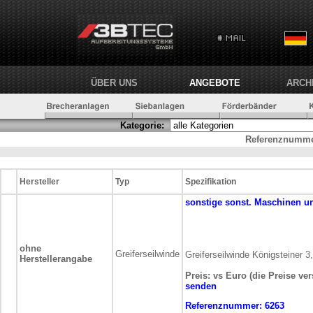
ÜBER UNS
ANGEBOTE
ARCH
Kategorie:
Referenznumme
Hersteller
Typ
Spezifikation
sonstige
sonst. Maschinen u
ohne
Greiferseilwinde
Greiferseilwinde Königsteiner 3
Herstellerangabe
Preis: vs Euro (die Preise ve
senden
Referenznummer:
6263