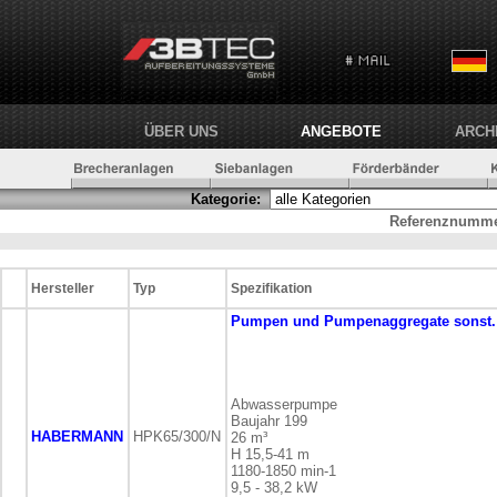
ÜBER UNS
ANGEBOTE
ARCH
Kategorie:
Referenznumme
Hersteller
Typ
Spezifikation
Pumpen und Pumpenaggregate
sonst
Abwasserpumpe
Baujahr 199
HABERMANN
HPK65/300/N
26 m³
H 15,5-41 m
1180-1850 min-1
9,5 - 38,2 kW