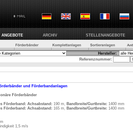
ANGEBOTE
ARCHIV
STELLENANGEBOTE
Hersteller:
Referenznummer:
örderbänder und Förderbandanlagen
tionäre Förderbänder
res Förderband:
Achsabstand:
190 m,
Bandbreite/Gurtbreite:
1400 mm
res Förderband:
Achsabstand:
165 m,
Bandbreite/Gurtbreite:
1400 mm
mm
ndigkeit 1,5 m/s