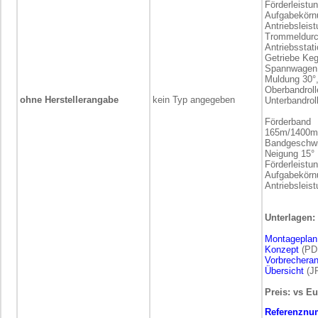
Förderleistun
Aufgabekörn
Antriebsleis
Trommeldurc
Antriebsstat
Getriebe Keg
Spannwagen 
Muldung 30°, 
Oberbandrol
ohne Herstellerangabe
kein Typ angegeben
Unterbandro
Förderband
165m/1400
Bandgeschwi
Neigung 15°
Förderleistun
Aufgabekörn
Antriebsleis
Unterlagen:
Montageplan
Konzept
(PDF
Vorbrecheran
Übersicht
(JP
Preis: vs Eu
Referenznu