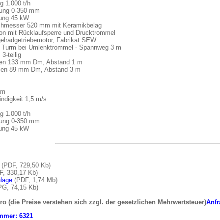
g 1.000 t/h
ung 0-350 mm
tung 45 kW
hmesser 520 mm mit Keramikbelag
ion mit Rücklaufsperre und Drucktrommel
elradgetriebemotor, Fabrikat SEW
Turm bei Umlenktrommel - Spannweg 3 m
3-teilig
len 133 mm Dm, Abstand 1 m
llen 89 mm Dm, Abstand 3 m
mm
ndigkeit 1,5 m/s
g 1.000 t/h
ung 0-350 mm
tung 45 kW
(PDF, 729,50 Kb)
, 330,17 Kb)
lage
(PDF, 1,74 Mb)
G, 74,15 Kb)
ro (die Preise verstehen sich zzgl. der gesetzlichen Mehrwertsteuer)
Anfr
mmer:
6321