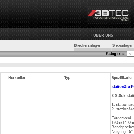
ÜBER UNS
Kategorie:
Hersteller
Typ
Spezifikation
stationäre
F
2 Stück sta
1. stationä
2. stationä
Förderband
190m/1400
Bandgeschwi
Neigung 15°