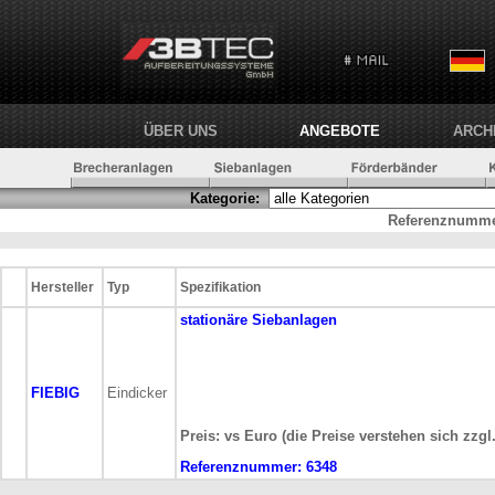
ÜBER UNS
ANGEBOTE
ARCH
Kategorie:
Referenznumme
Hersteller
Typ
Spezifikation
stationäre
Siebanlagen
FIEBIG
Eindicker
Preis: vs Euro (die Preise verstehen sich zzgl
Referenznummer:
6348