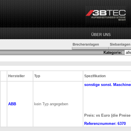
ÜBER UNS
Kategorie:
Hersteller
Typ
Spezifikation
sonstige
sonst. Maschine
ABB
kein Typ angegeben
Preis: vs Euro (die Preis
Referenznummer:
6370