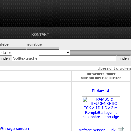
KONTAKT
Volltextsuche
:
Übersicht drucken
für weitere Bilder
bitte auf das Bild klicken
Bilder: 14
)
Anfrage senden
Anfrage senden
|
Link