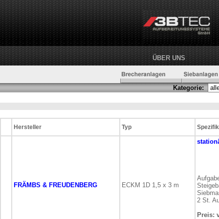
ÜBER UNS
Kategorie:
Hersteller
Typ
Spezifik
station
Aufgabe
FRÄMBS & FREUDENBERG
ECKM 1D 1,5 x 3 m
Steige
Siebma
2 St. A
Preis: 