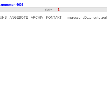
nznummer:
6603
1
Seite
 UNS
ANGEBOTE
ARCHIV
KONTAKT
Impressum/Datenschutzer