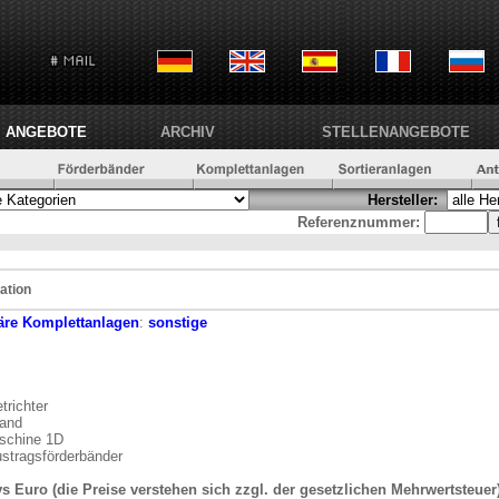
ANGEBOTE
ARCHIV
STELLENANGEBOTE
Hersteller:
Referenznummer:
ation
äre
Komplettanlagen
:
sonstige
trichter
band
schine 1D
ustragsförderbänder
vs Euro (die Preise verstehen sich zzgl. der gesetzlichen Mehrwertsteuer