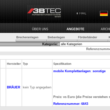
ÜBER UNS
ANGEBOTE
ARCH
Kategorie:
Referenznumme
Hersteller
Typ
Spezifikation
mobile
Komplettanlagen
:
sonstige
BRÄUER
kein Typ angegeben
Preis: vs Euro (die Preise verstehen 
Referenznummer:
6643