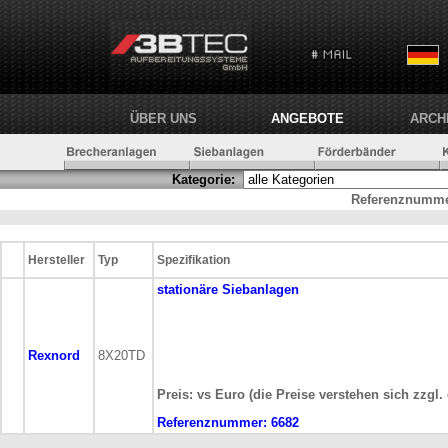
ÜBER UNS
ANGEBOTE
ARCH
Kategorie:
Referenznumme
Hersteller
Typ
Spezifikation
stationäre
Siebanlagen
Rexnord
8X20TD
Preis: vs Euro (die Preise verstehen sich zzgl.
Referenznummer:
6682