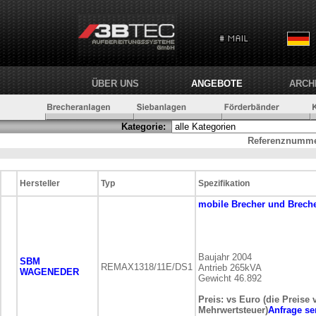
ÜBER UNS
ANGEBOTE
ARCH
Kategorie:
Referenznumme
Hersteller
Typ
Spezifikation
mobile
Brecher und Brech
Baujahr 2004
SBM
REMAX1318/11E/DS1
Antrieb 265kVA
WAGENEDER
Gewicht 46.892
Preis: vs Euro (die Preise 
Mehrwertsteuer)
Anfrage s