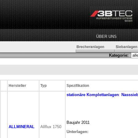
ÜBER UNS
Kategorie:
Hersteller
Typ
Spezifikation
stationäre
Komplettanlagen
:
Nasssie
Baujahr 2011
ALLMINERAL
Allflux 1750
Unterlagen: