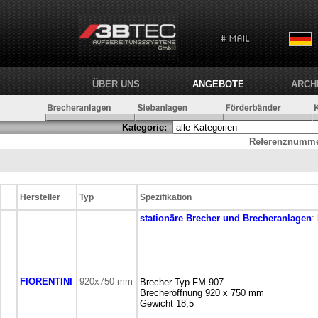
ÜBER UNS
ANGEBOTE
ARCH
Kategorie:
Referenznumme
Hersteller
Typ
Spezifikation
stationäre
Brecher und Brecheranlagen
:
FIORENTINI
920x750 mm
Brecher Typ FM 907
Brecheröffnung 920 x 750 mm
Gewicht 18,5