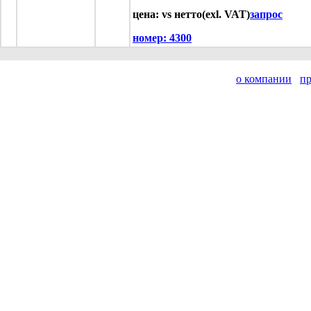
цена: vs нетто(exl. VAT)
запрос
номер:
4300
о компании
п