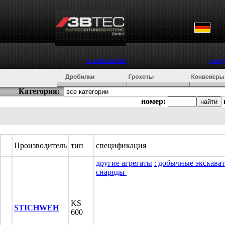
о компании
пре
Категория:
номер:
Производитель
тип
спецификация
другие агрегаты
: добычные экскава
снаряды
KS
STICHWEH
600