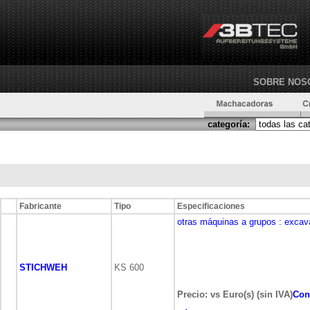
SOBRE NOS
categoría:
Fabricante
Tipo
Especificaciones
otras máquinas a grupos
: excav
STICHWEH
KS 600
Precio: vs Euro(s) (sin IVA)
Con